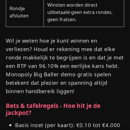
Winsten worden direct
Rondje
uitbetaald-geen extra rondes,
afsluiten
geen fratsen.
Wil je weten hoe je kunt winnen en
verliezen? Houd er rekening mee dat elke
ronde makkelijk te begrijpen is en dat je met
een RTP van 96.10% een eerlijke kans hebt.
Monopoly Big Baller demo gratis spelen
betekent dat plezier en spanning altijd
binnen handbereik liggen!
Bets & tafelregels - Hoe hit je de
jackpot?
Basis inzet (per kaart): €0.10 tot €4.000