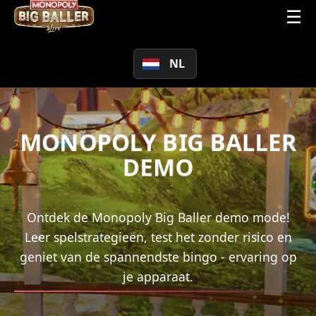
☰
NL
MONOPOLY BIG BALLER
DEMO
Ontdek de Monopoly Big Baller demo mode!
Leer spelstrategieën, test het zonder risico en
geniet van de spannendste bingo - ervaring op
je apparaat.