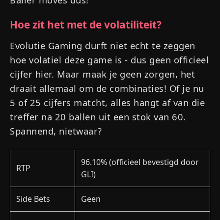
Hoe zit het met de volatiliteit?
Evolutie Gaming durft niet echt te zeggen
hoe volatiel deze game is - dus geen officieel
cijfer hier. Maar maak je geen zorgen, het
draait allemaal om de combinaties! Of je nu
5 of 25 cijfers matcht, alles hangt af van die
treffer na 20 ballen uit een stok van 60.
Spannend, nietwaar?
96.10% (officieel bevestigd door
RTP
GLI)
Side Bets
Geen