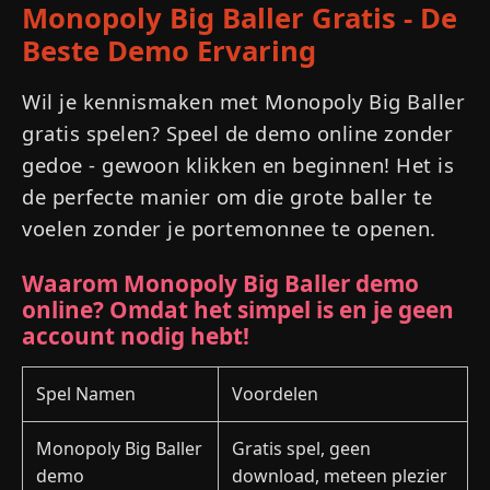
Monopoly Big Baller Gratis - De
Beste Demo Ervaring
Wil je kennismaken met Monopoly Big Baller
gratis spelen? Speel de demo online zonder
gedoe - gewoon klikken en beginnen! Het is
de perfecte manier om die grote baller te
voelen zonder je portemonnee te openen.
Waarom Monopoly Big Baller demo
online? Omdat het simpel is en je geen
account nodig hebt!
Spel Namen
Voordelen
Monopoly Big Baller
Gratis spel, geen
demo
download, meteen plezier