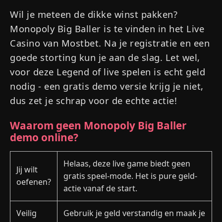
Wil je meteen de dikke winst pakken?
Monopoly Big Baller is te vinden in het Live
Casino van Mostbet. Na je registratie en een
goede storting kun je aan de slag. Let wel,
voor deze Legend of live spelen is echt geld
nodig - een gratis demo versie krijg je niet,
dus zet je schrap voor de echte actie!
Waarom geen Monopoly Big Baller
demo online?
Helaas, deze live game biedt geen
Jij wilt
gratis speel-mode. Het is pure geld-
oefenen?
actie vanaf de start.
Veilig
Gebruik je geld verstandig en maak je