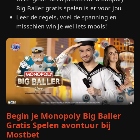
Big Baller gratis spelen is er voor jou.
Leer de regels, voel de spanning en
misschien win je wel iets moois!
Begin je Monopoly Big Baller
Gratis Spelen avontuur bij
Mostbet