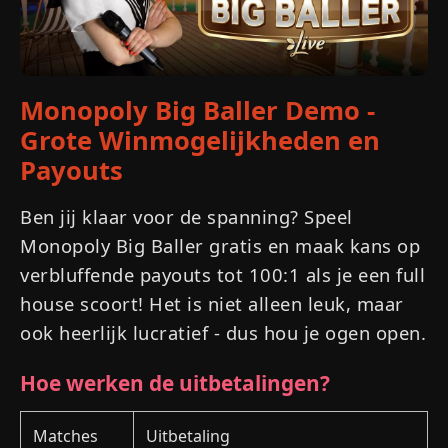
Monopoly Big Baller Demo -
Grote Winmogelijkheden en
Payouts
Ben jij klaar voor de spanning? Speel
Monopoly Big Baller gratis en maak kans op
verbluffende payouts tot 100:1 als je een full
house scoort! Het is niet alleen leuk, maar
ook heerlijk lucratief - dus hou je ogen open.
Hoe werken de uitbetalingen?
Matches
Uitbetaling