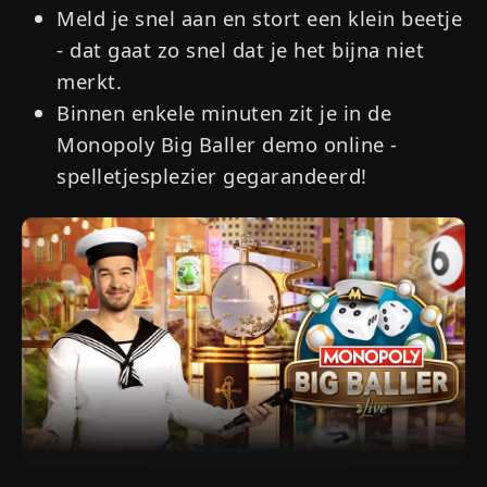
Meld je snel aan en stort een klein beetje
- dat gaat zo snel dat je het bijna niet
merkt.
Binnen enkele minuten zit je in de
Monopoly Big Baller demo online -
spelletjesplezier gegarandeerd!