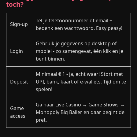
toch?
Tel je telefoonnummer of email +
Sign-up
bedenk een wachtwoord. Easy peasy!
Gebruik je gegevens op desktop of
Login
mobiel - zo samengevat, één klik en je
bent binnen.
Minimaal € 1 - ja, echt waar! Stort met
Deposit
UPI, bank, kaart of e-wallets. Tijd om te
spelen!
Ga naar Live Casino → Game Shows →
Game
Monopoly Big Baller en daar begint de
access
pret.