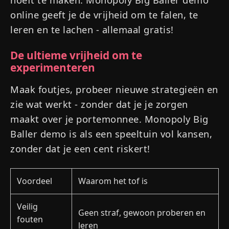
online geeft je de vrijheid om te falen, te
leren en te lachen - allemaal gratis!
De ultieme vrijheid om te
experimenteren
Maak foutjes, probeer nieuwe strategieën en
zie wat werkt - zonder dat je je zorgen
maakt over je portemonnee. Monopoly Big
Baller demo is als een speeltuin vol kansen,
zonder dat je een cent riskert!
Voordeel
Waarom het tof is
Veilig
Geen straf, gewoon proberen en
fouten
leren