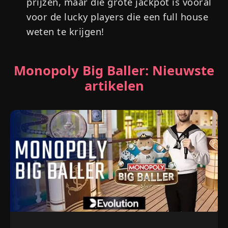
prijzen, maar die grote jackpot is vooral
voor de lucky players die een full house
weten te krijgen!
Monopoly Big Baller: Nieuwste
artikelen