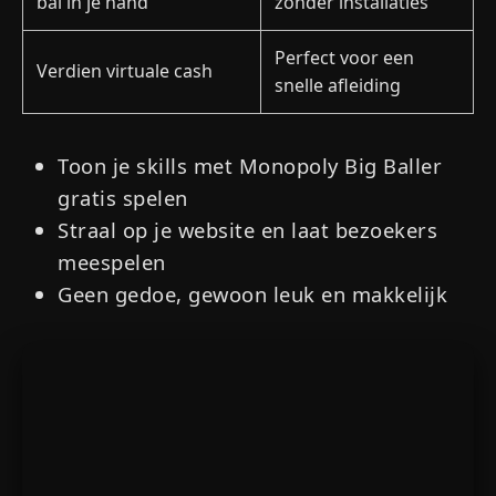
bal in je hand
zonder installaties
Perfect voor een
Verdien virtuale cash
snelle afleiding
Toon je skills met Monopoly Big Baller
gratis spelen
Straal op je website en laat bezoekers
meespelen
Geen gedoe, gewoon leuk en makkelijk